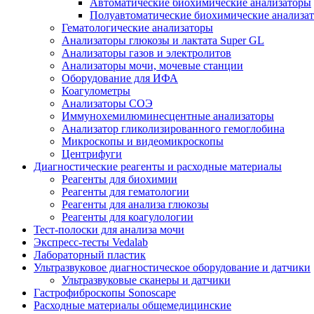
Автоматические биохимические анализаторы
Полуавтоматические биохимические анализа
Гематологические анализаторы
Анализаторы глюкозы и лактата Super GL
Анализаторы газов и электролитов
Анализаторы мочи, мочевые станции
Оборудование для ИФА
Коагулометры
Анализаторы СОЭ
Иммунохемилюминесцентные анализаторы
Анализатор гликолизированного гемоглобина
Микроскопы и видеомикроскопы
Центрифуги
Диагностические реагенты и расходные материалы
Реагенты для биохимии
Реагенты для гематологии
Реагенты для анализа глюкозы
Реагенты для коагулологии
Тест-полоски для анализа мочи
Экспресс-тесты Vedalab
Лабораторный пластик
Ультразвуковое диагностическое оборудование и датчики
Ультразвуковые сканеры и датчики
Гастрофиброскопы Sonoscape
Расходные материалы общемедицинские