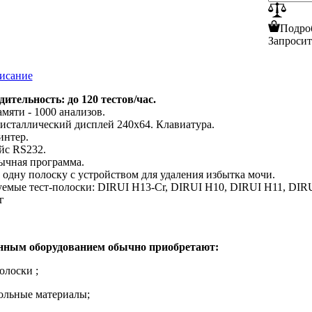
Подро
Запроси
исание
ительность: до 120 тестов/час.
мяти - 1000 анализов.
сталлический дисплей 240х64. Клавиатура.
интер.
йс RS232.
ычная программа.
 одну полоску с устройством для удаления избытка мочи.
емые тест-полоски: DIRUI H13-Cr, DIRUI H10, DIRUI H11, DIRU
кг
нным оборудованием обычно приобретают:
олоски ;
ольные материалы;