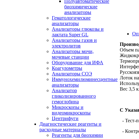
Полуавтоматические
биохимические
анализаторы
Гематологические
анализаторы
Анализаторы глюкозы и
Оп
лактата Super GL
Анализаторы газов и
Производ
электролитов
Объем па
Анализаторы мочи,
Жидкокри
мочевые станции
Термопр
Оборудование для ИФА
Интерфе
Коагулометры
Русскояз
Анализаторы СОЭ
Лоток на
Иммунохемилюминесцентные
Использу
анализаторы
Вес 3,5 
Анализатор
гликолизированного
гемоглобина
Микроскопы и
C Указа
видеомикроскопы
Центрифуги
- Тест-п
Диагностические реагенты и
расходные материалы
- Контр
Реагенты для биохимии