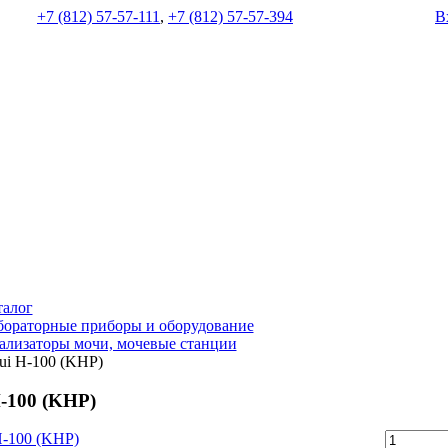
+7 (812) 57-57-111
,
+7 (812) 57-57-394
В
талог
бораторные приборы и оборудование
ализаторы мочи, мочевые станции
ui H-100 (KHP)
H-100 (KHP)