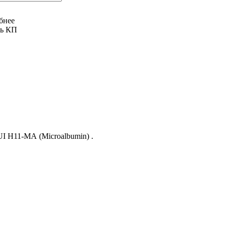
бнее
ть КП
I H11-МА (Microalbumin) .