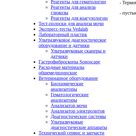
Реагенты для гематологии
- Термо
Реагенты для анализа
глюкозы
- пустые
Реагенты для коагулологии
Тест-полоски для анализа мочи
Экспресс-тесты Vedalab
Лабораторный пластик
Ультразвуковое диагностическое
оборудование и датчики
Ультразвуковые сканеры и
датчики
Гастрофиброскопы Sonoscape
Расходные материалы
общемедицинские
Ветеринарное оборудование
Биохимические
анализаторы
Гематологические
анализаторы
Анализатор мочи
Анализатор электролитов
Диагностические системы
Ультразвуковые
диагностические аппараты
Технический сервис и запчасти